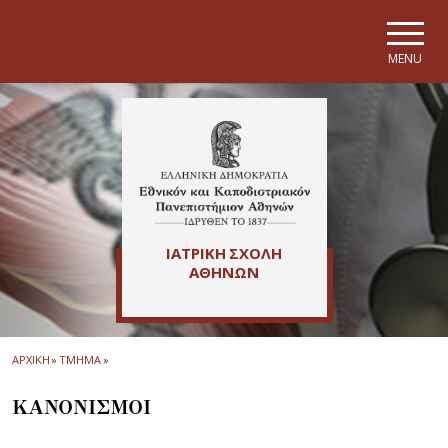
Skip to main navigation
Skip to main content
Skip to page footer
MENU
ΙΑΤΡΙΚΗ ΣΧΟΛΗ
ΑΘΗΝΩΝ
ΑΡΧΙΚΗ
»
ΤΜΗΜΑ
»
ΚΑΝΟΝΙΣΜΟΙ