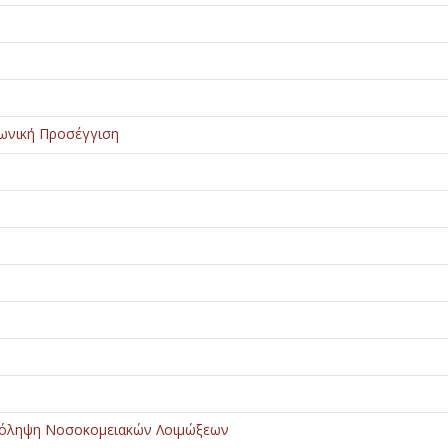
νωνική Προσέγγιση
πρόληψη Νοσοκομειακών Λοιμώξεων