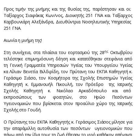
Προς τιμήν της μνήμης και της θυσίας της, παρέστησαν και οι:
Ταξίαρχος Σιαφάκας Κων/νος, Διοικητής 251 ΓΝΑ και Ταξίαρχος
Καρβουνιάρη Αλεξάνδρα, Διευθύντρια Νοσηλευτικής Υπηρεσίας
251 ΓΝΑ.
Αιωνία η μνήμη της!
ης
Στη συνέχεια, στα πλαίσια του εορτασμού της 28
Οκτωβρίου
τελέστηκε επιμνημόσυνη δέηση και κατατέθηκαν στεφάνια από
τη Γενική Γραμματέα Υπηρεσιών Υγείας του Υπουργείου Υγείας
κα Λίλιαν Βενετία Βιλδιρίδη, τον Πρύτανη του ΕΚΠΑ Καθηγητή κ.
Γεράσιμο Σιάσο, τον Κοσμήτορα της Σχολής Επιστημών Υγείας
Καθηγητή κ. Εμμανουήλ Πικουλή, τον Πρόεδρο της Ιατρικής
Σχολής Καθηγητή κ. Νικόλαο Αρκαδόπουλο και από
εκπροσώπους των φοιτητών, στο Ηρώο Πεσόντων
Υγειονομικών που βρίσκεται στον προαύλιο χώρο της Ιατρικής
Σχολής στο Γουδή.
Ο Πρύτανης του ΕΚΠΑ Καθηγητής κ. Γεράσιμος Σιάσος μίλησε για
την απαράμιλλη αυτοθυσία των πεσόντων υγειονομικών που
πάνω από την ίδια τους τη ζωή έθεσαν το ιερό καθήκον απέναντι