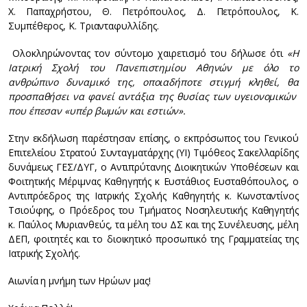
Χ. Παπαχρήστου, Θ. Πετρόπουλος, Δ. Πετρόπουλος, Κ.
Συμπέθερος, Κ. Τριανταφυλλίδης.
Ολοκληρώνοντας τον σύντομο χαιρετισμό του δήλωσε ότι
«Η
Ιατρική Σχολή του Πανεπιστημίου Αθηνών με όλο το
ανθρώπινο δυναμικό της, οποιαδήποτε στιγμή κληθεί, θα
προσπαθήσει να φανεί αντάξια της θυσίας
των
υγειονομικών
που έπεσαν «υπέρ βωμών και εστιών».
Στην εκδήλωση παρέστησαν επίσης, ο εκπρόσωπος του Γενικού
Επιτελείου Στρατού Συνταγματάρχης (ΥΙ) Τιμόθεος Σακελλαρίδης
δυνάμεως ΓΕΣ/ΔΥΓ, ο Αντιπρύτανης Διοικητικών Υποθέσεων και
Φοιτητικής Μέριμνας Καθηγητής κ Ευστάθιος Ευσταθόπουλος, ο
Αντιπρόεδρος της Ιατρικής Σχολής Καθηγητής κ. Κωνσταντίνος
Τσιούφης, ο Πρόεδρος του Τμήματος Νοσηλευτικής Καθηγητής
κ. Παύλος Μυριανθεύς, τα μέλη του ΔΣ και της Συνέλευσης, μέλη
ΔΕΠ, φοιτητές και το διοικητικό προσωπικό της Γραμματείας της
Ιατρικής Σχολής.
Αιωνία η μνήμη των Ηρώων μας!