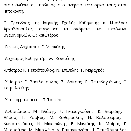
στον άνθρωπο, τηρώντας στο ακέραιο τον όρκο τους στον
Ιπποκράτη.
Ο Πρόεδρος της Ιατρικής Σχολής Καθηγητής κ. Νικόλαος
Αρκαδόπουλος, ανέγνωσε τα ονόματα των πεσόντων
υγειονομικών, ως κατωτέρω:
-Γενικός Αρχίατρος: Γ. Μαρκάκης
-Αρχίατρος Καθηγητής Ξεν. Κοντιάδης
-Επίατροι: Κ. Πετρόπουλος, Ν. Σπινέλης, Γ. Μαραγκός
-Υπίατροι: Γ. Βασιλόπουλος, Σ. Δρίτσας, Γ. Παπαδογιάννης, Θ.
Τσιμπλούλης
-Υποφαρμακοποιός: Π. Τσακίρης
-Ανθυπίατροι: Μ. Βλάσης, Σ. Γκαραγκούνης, Κ. Διορίδης, Ι.
Δήμου, Γ. Ζούβας, Μ. Καθαρούλης, Ν. Κολοτούρος, Ι.
Κωνσταντόπαις, Ν. Μακαρώνης, Ε. Μανιάτης, Κ. Μοίρας, Π.
Μπουράκης, Μ. Μπριλάκη, Λ. Παπανικολάου, Ι. Παπαδόπουλος,