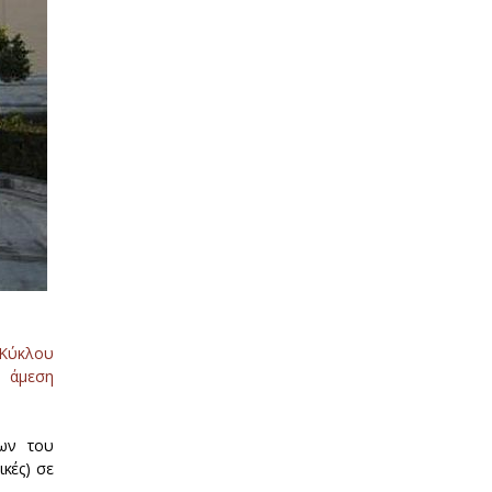
 Κύκλου
ν άμεση
δων του
κές) σε