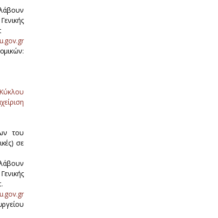
 λάβουν
Γενικής
t
.gov.gr
μικών:
 Κύκλου
αχείριση
δων του
κές) σε
 λάβουν
Γενικής
.
.gov.gr
γείου