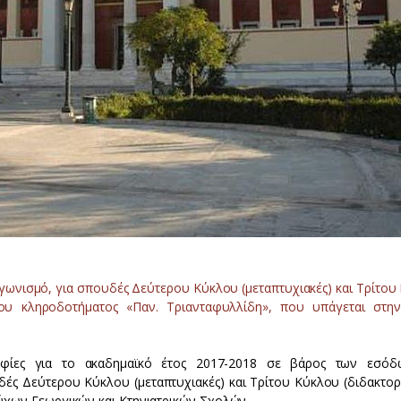
ωνισμό, για σπουδές Δεύτερου Κύκλου (μεταπτυχιακές) και Τρίτου
του κληροδοτήματος «Παν. Τριανταφυλλίδη», που υπάγεται στη
οφίες για το ακαδημαϊκό έτος 2017-2018 σε βάρος των εσό
ές Δεύτερου Κύκλου (μεταπτυχιακές) και Τρίτου Κύκλου (διδακτορι
χων Γεωργικών και Κτηνιατρικών Σχολών .