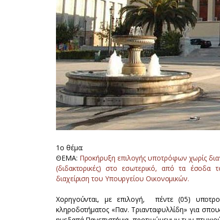
1ο θέμα:
ΘΕΜΑ:
Προκήρυξη επιλογής υποτρόφων χωρίς διαγ
(διδακτορικές) στο εσωτερικό, από τα έσοδα 
διαχείριση του Υπουργείου Οικονομικών.
Χορηγούνται, με επιλογή, πέντε (05) υποτρ
κληροδοτήματος «Παν. Τριανταφυλλίδη» για σπουδ
ημεδαπά Πανεπιστήμια, προτιμώμενων των πτυχιού