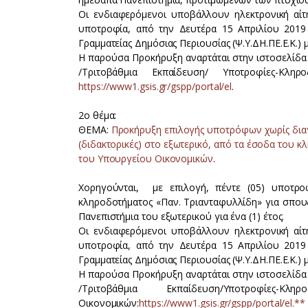
Οι ενδιαφερόμενοι υποβάλλουν ηλεκτρονική αί
υποτροφία, από την Δευτέρα 15 Απριλίου 2019 
Γραμματείας Δημόσιας Περιουσίας (Ψ.Υ.ΔΗ.ΠΕ.Ε.Κ.)
Η παρούσα Προκήρυξη αναρτάται στην ιστοσελίδα
/Τριτοβάθμια Εκπαίδευση/ Υποτροφίες-Κλ
https://www1.gsis.gr/gspp/portal/el
.
2ο θέμα:
ΘΕΜΑ:
Προκήρυξη επιλογής υποτρόφων χωρίς διαγ
(διδακτορικές) στο εξωτερικό, από τα έσοδα του 
του Υπουργείου Οικονομικών
.
Χορηγούνται, με επιλογή, πέντε (05) υποτρ
κληροδοτήματος «Παν. Τριανταφυλλίδη» για σπουδ
Πανεπιστήμια του εξωτερικού για ένα (1) έτος.
Οι ενδιαφερόμενοι υποβάλλουν ηλεκτρονική αί
υποτροφία, από την Δευτέρα 15 Απριλίου 2019 
Γραμματείας Δημόσιας Περιουσίας (Ψ.Υ.ΔΗ.ΠΕ.Ε.Κ.)
Η παρούσα Προκήρυξη αναρτάται στην ιστοσελίδα
/Τριτοβάθμια Εκπαίδευση/Υποτροφίε
Οικονομικών:
https://www1.gsis.gr/gspp/portal/el.**