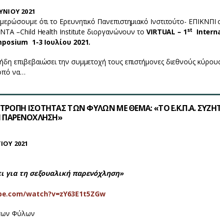
ΥΝΙΟΥ 2021
μερώσουμε ότι το Ερευνητικό Πανεπιστημιακό Ινστιτούτο- ΕΠΙΚΝΠΙ 
st
NTA –Child Health Institute διοργανώνουν το
VIRTUAL
– 1
Intern
Symposium
1-3 Ιουλίου 2021.
ήδη επιβεβαιώσει την συμμετοχή τους επιστήμονες διεθνούς κύρου
οπό να…
ΤΡΟΠΗ ΙΣΟΤΗΤΑΣ ΤΩΝ ΦΥΛΩΝ ΜΕ ΘΕΜΑ: «ΤΟ Ε.Κ.Π.Α. ΣΥΖΗΤ
ΚΗ ΠΑΡΕΝΟΧΛΗΣΗ»
ΙΟΥ 2021
άει για τη σεξουαλική παρενόχληση»
be.com/watch?v=zY63E1t5ZGw
 των Φύλων