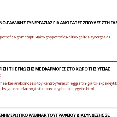
Ο-ΓΑΛΛΙΚΗΣ ΣΥΝΕΡΓΑΣΙΑΣ ΓΙΑ ΑΝΩΤΑΤΕΣ ΣΠΟΥΔΕΣ ΣΤΗ ΓΑ
Σ
upotrofies-gr/metaptuxiako-gr/ypotrofies-ellino-gallikis-synergasias
ΙΡΙΣΗ ΤΗΣ ΓΝΩΣΗΣ ΜΕ ΕΦΑΡΜΟΓΕΣ ΣΤΟ ΧΩΡΟ ΤΗΣ ΥΓΕΙΑΣ
Σ
/nea-kai-anakoinoseis-toy-kentroy/enar3h-eggrafon-gia-to-ekpaideyti
-ths-gnoshs-efarmogi-sthn-paroxi-yphresion-ygeias.html
ΝΗΜΕΡΩΤΙΚΟ WEBINAR ΤΟΥ ΓΡΑΦΕΙΟΥ ΔΙΑΣΥΝΔΕΣΗΣ ΣΕ,