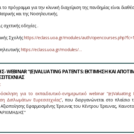
το πρόγραμμα για την κλινική διαχείριση της πανδημίας είναι διαθέσ
 Ιατρικής και της Νοσηλευτικής.
ς σχετικής οδηγίες .
ρικής Σχολής
https://eclass.uoa.gr/modules/auth/opencourses.php?fc=
σηλευτικής
https://eclass.uoa.gr/modules/…
- WEBINAR “(E)VALUATING PATENTS: ΕΚΤΙΜΗΣΗ ΚΑΙ ΑΠΟΤ
ΣΙΤΕΧΝΙΑΣ
Σ
όσκληση για το εκπαιδευτικό-ενημερωτικό webinar “(e)Valuating P
ηση Διπλωμάτων Ευρεσιτεχνίας”
, που διοργανώνεται στο πλαίσιο 
Αξιοποίησης Εφαρμοσμένης Έρευνας του Κέντρου Έρευνας, Καινοτομ
 "ΑΡΧΙΜΗΔΗΣ"