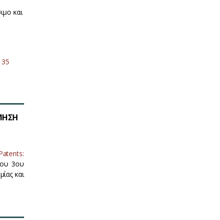
ιμο και
135
ΙΜΗΣΗ
atents:
του 3ου
ίας και