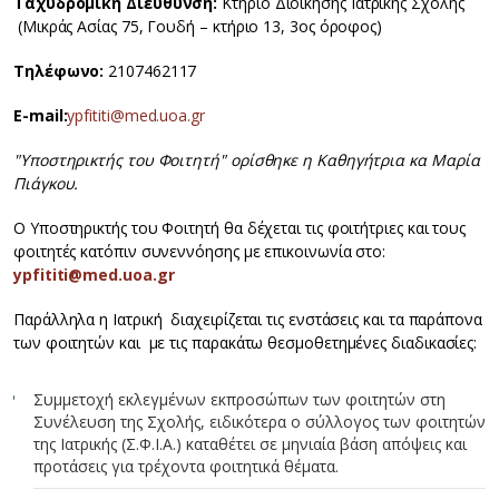
Ταχυδρομική Διεύθυνση:
Κτήριο Διοίκησης Ιατρικής Σχολής
(Μικράς Ασίας 75, Γουδή – κτήριο 13, 3ος όροφος)
Τηλέφωνο:
2107462117
Ε-mail:
ypfititi@med.uoa.gr
"Υποστηρικτής του Φοιτητή" ορίσθηκε η Καθηγήτρια κα Μαρία
Πιάγκου.
Ο Υποστηρικτής του Φοιτητή θα δέχεται τις φοιτήτριες και τους
φοιτητές κατόπιν συνεννόησης με επικοινωνία στο:
ypfititi@med.uoa.gr
Παράλληλα η Ιατρική διαχειρίζεται τις ενστάσεις και τα παράπονα
των φοιτητών και με τις παρακάτω θεσμοθετημένες διαδικασίες:
Συμμετοχή εκλεγμένων εκπροσώπων των φοιτητών στη
Συνέλευση της Σχολής, ειδικότερα ο σύλλογος των φοιτητών
της Ιατρικής (Σ.Φ.Ι.Α.) καταθέτει σε μηνιαία βάση απόψεις και
προτάσεις για τρέχοντα φοιτητικά θέματα.