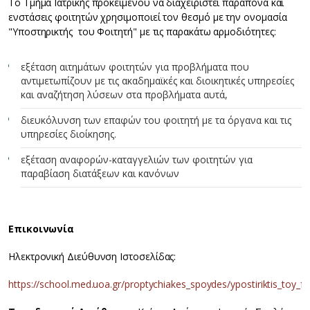
Το Τμήμα Ιατρικής προκειμένου να διαχειριστεί παράπονα και
ενστάσεις φοιτητών χρησιμοποιεί τον θεσμό με την ονομασία
"Υποστηρικτής του Φοιτητή" με τις παρακάτω αρμοδιότητες:
εξέταση αιτημάτων φοιτητών για προβλήματα που
αντιμετωπίζουν με τις ακαδημαϊκές και διοικητικές υπηρεσίες
και αναζήτηση λύσεων στα προβλήματα αυτά,
διευκόλυνση των επαφών του φοιτητή με τα όργανα και τις
υπηρεσίες διοίκησης.
εξέταση αναφορών-καταγγελιών των φοιτητών για
παραβίαση διατάξεων και κανόνων
Επικοινωνία
Ηλεκτρονική Διεύθυνση Ιστοσελίδας:
https://school.med.uoa.gr/proptychiakes_spoydes/ypostiriktis_toy_foit