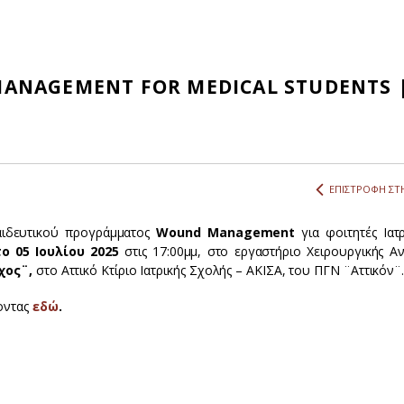
ANAGEMENT FOR MEDICAL STUDENTS 
ΕΠΙΣΤΡΟΦΗ ΣΤΗ
ιδευτικού προγράμματος
Wound Management
για φοιτητές Ιατ
ο 05 Ιουλίου 2025
στις 17:00μμ, στο εργαστήριο Χειρουργικής Αν
χος¨,
στο Αττικό Κτίριο Ιατρικής Σχολής – ΑΚΙΣΑ, του ΠΓΝ ¨Αττικόν¨
γοντας
εδώ
.