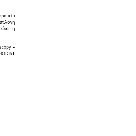
εραπεία
επιλογή
είναι η
scopy –
HODIST