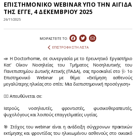
ΕΠΙΣΤΗΜΟΝΙΚΟ WEBINAR ΥΠΟ ΤΗΝ ΑΙΓΙΔΑ
ΤΗΣ ΕΓΓΕ, 4 ΔΕΚΕΜΒΡΙΟΥ 2025
26/11/2025
ΜΟΙΡΑΣΤEIΤΕ ΤΟ:
ΕΠΙΣΤΡΟΦΗ ΣΤΗ ΛΙΣΤΑ
📣 Η Doctorhomie, σε συνεργασία με το Ερευνητικό Εργαστήριο
Κατ’ Οίκον Νοσηλείας του Τμήματος Νοσηλευτικής του
Πανεπιστημίου Δυτικής Αττικής (ΠΑΔΑ), σας προσκαλεί στο 🩺 1ο
Επιστημονικό Webinar με θέμα: «Εκτίμηση ασθενούς
μεγαλύτερης ηλικίας στο σπίτι: Μια διεπιστημονική προσέγγιση»
👩‍⚕️ Απευθύνεται σε:
Ιατρούς, νοσηλευτές, φροντιστές, φυσικοθεραπευτές,
ψυχολόγους και λοιπούς επαγγελματίες υγείας.
🎯 Στόχος του webinar είναι η ανάδειξη σύγχρονων πρακτικών
εκτίμησης και φροντίδας του ηλικιωμένου ασθενούς στο οικιακό