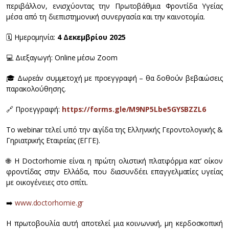
περιβάλλον, ενισχύοντας την Πρωτοβάθμια Φροντίδα Υγείας
μέσα από τη διεπιστημονική συνεργασία και την καινοτομία.
🗓️ Ημερομηνία:
4 Δεκεμβρίου 2025
💻 Διεξαγωγή: Online μέσω Zoom
🎓 Δωρεάν συμμετοχή με προεγγραφή – θα δοθούν βεβαιώσεις
παρακολούθησης.
🔗 Προεγγραφή:
https://forms.gle/M9NP5Lbe5GYSBZZL6
Το webinar τελεί υπό την αιγίδα της Ελληνικής Γεροντολογικής &
Γηριατρικής Εταιρείας (ΕΓΓΕ).
🌐 Η Doctorhomie είναι η πρώτη ολιστική πλατφόρμα κατ’ οίκον
φροντίδας στην Ελλάδα, που διασυνδέει επαγγελματίες υγείας
με οικογένειες στο σπίτι.
➡️
www.doctorhomie.gr
Η πρωτοβουλία αυτή αποτελεί μια κοινωνική, μη κερδοσκοπική