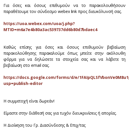
Για όσες και όσους επιθυμούν να το παρακολουθήσουν
παραθέτουμε τον σύνδεσμο webex link προς διευκόλυνσή σας.
https://uoa.webex.com/uoa/j.php?
MTID=m6a7e4b80a3ac539737dd6b80d7bdaec4
Καθώς επίσης για όσες και όσους επιθυμούν βεβαίωση
παρακολούθησης παρακαλούμε όπως μπείτε στην ακόλουθη
φόρμα για να δηλώσετε τα στοιχεία σας και να λάβετε τη
βεβαίωση στο email σας.
https://docs.google.com/forms/d/e/1FAIpQLSfVbonVe0M8
usp=publish-editor
Η συμμετοχή είναι δωρεάν!
Είμαστε στην διάθεσή σας για τυχόν διευκρινίσεις ή απορίες.
Η Διοίκηση του Γρ. Διασύνδεσης & Επιχ/τας