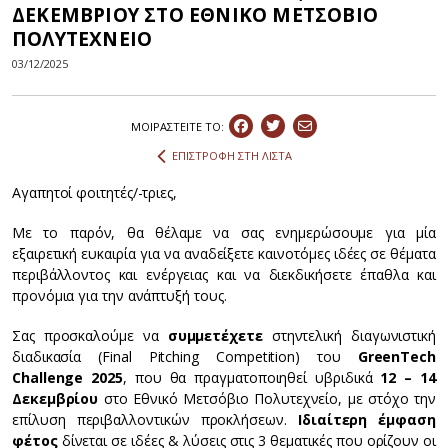
ΔΕΚΕΜΒΡΙΟΥ ΣΤΟ ΕΘΝΙΚΟ ΜΕΤΣΟΒΙΟ
ΠΟΛΥΤΕΧΝΕΙΟ
03/12/2025
ΜΟΙΡΑΣΤEIΤΕ ΤΟ:
ΕΠΙΣΤΡΟΦΗ ΣΤΗ ΛΙΣΤΑ
Αγαπητοί φοιτητές/-τριες,
Με το παρόν, θα θέλαμε να σας ενημερώσουμε για μία
εξαιρετική ευκαιρία για να αναδείξετε καινοτόμες ιδέες σε θέματα
περιβάλλοντος και ενέργειας και να διεκδικήσετε έπαθλα και
προνόμια για την ανάπτυξή τους.
Σας προσκαλούμε να
συμμετέχετε
στην
τελική διαγωνιστική
διαδικασία (Final Pitching Competition) του
GreenTech
Challenge
2025
, που θα πραγματοποιηθεί υβριδικά
12 – 14
Δεκεμβρίου
στο Εθνικό Μετσόβιο Πολυτεχνείο, με στόχο την
επίλυση περιβαλλοντικών προκλήσεων.
Ιδιαίτερη έμφαση
φέτος
δίνεται σε ιδέες & λύσεις στις 3 θεματικές που ορίζουν οι