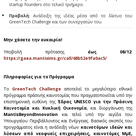
startup founders στο τελικό τριήμερο.
Προβολή:
Ανάδειξη της ιδέας μέσα από το δίκτυο του
GreenTech Challenge και των συνεργατών του.
Μην χάσετε την ευκαιρία!
Υποβολή πρότασης
έως 08/12
:
https://gaea.mantisims.gr/call/68b52e9fa0ac5/
Πληροφορίες για το Πρόγραμμα
Το
GreenTech Challenge
αποτελεί το μεγαλύτερο εθνικό
πρόγραμμα πράσινης καινοτομίας που πραγματοποιείται υπό την
επιστημονική ευθύνη της
Έδρας
UNESCO
για την Πράσινη
Καινοτομία και Κυκλική Οικονομία
, και διοργάνωση της
Mantis
Beyond
Innovation
και τελεί υπό την αιγίδα του
Υπουργείου Περιβάλλοντος και Ενέργειας. Βασικός σκοπός του
προγράμματος είναι η ανάδειξη νέων
καινοτόμων ιδεών
και
λύσεων
από νεοφυείς επιχειρήσεις, καινοτόμες ΜμΕ,